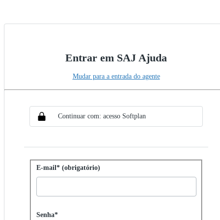
Entrar em SAJ Ajuda
Mudar para a entrada do agente
Escolher método de SSO
Entrar com SSO
Continuar com: acesso Softplan
Entrar com senha
E-mail* (obrigatório)
Password hidden
Senha*